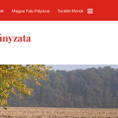
ok
Magyar Falu Pályázat
További Menük
TAO
ányzata
Partnerségi
Egyeztetés
Pórszombat
Község
Rendeletek
Pórszombat
Térkép