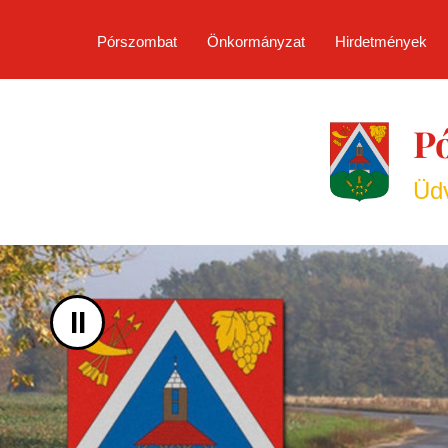
UGRÁS A TARTALOMHOZ
Pórszombat
Önkormányzat
Hirdetmények
P
Üdv
II