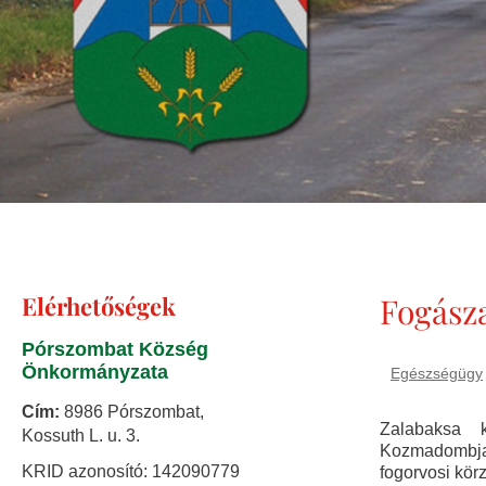
Elérhetőségek
Fogásza
Pórszombat Község
Önkormányzata
Egészségügy
Cím:
8986 Pórszombat,
Zalabaksa 
Kossuth L. u. 3.
Kozmadombja,
KRID azonosító: 142090779
fogorvosi kör