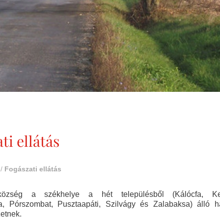
ti ellátás
/
Fogászati ellátás
község a székhelye a hét településből (Kálócfa, Ker
 Pórszombat, Pusztaapáti, Szilvágy és Zalabaksa) álló há
zetnek.