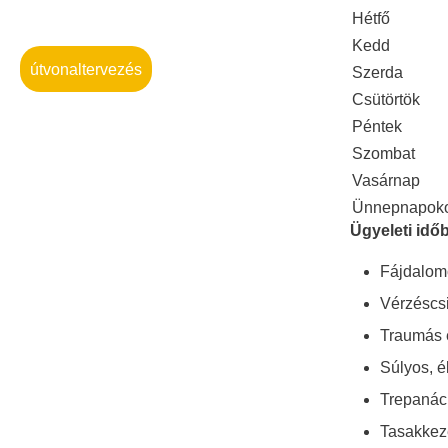
Hétfő
Kedd
útvonaltervezés
Szerda
Csütörtök
Péntek
Szombat
Vasárnap
Ünnepnapok
Ügyeleti idő
Fájdalomc
Vérzéscsi
Traumás e
Súlyos, é
Trepanác
Tasakkeze