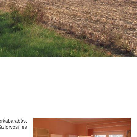
Településképi
Rendelet
Módosítás
Választások
LEADER
Pályázat
Helyi
Esélyegyenlőségi
kabarabás,
Program
ziorvosi és