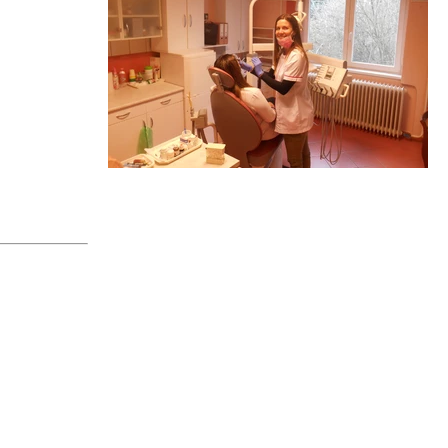
Egészségügy
Óvoda
Körzeti Megbízott
Vallás
Könyvtár
Civil Szervezetek