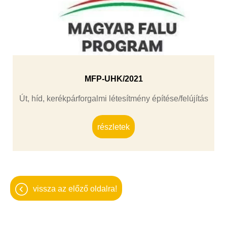
MFP-UHK/2021
Út, híd, kerékpárforgalmi létesítmény építése/felújítás
részletek
vissza az előző oldalra!