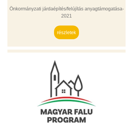
Önkormányzati járdaépítés/felújítás anyagtámogatása-
2021
részletek