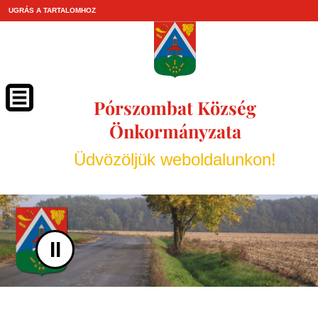
UGRÁS A TARTALOMHOZ
Pórszombat Község
Önkormányzata
Üdvözöljük weboldalunkon!
II