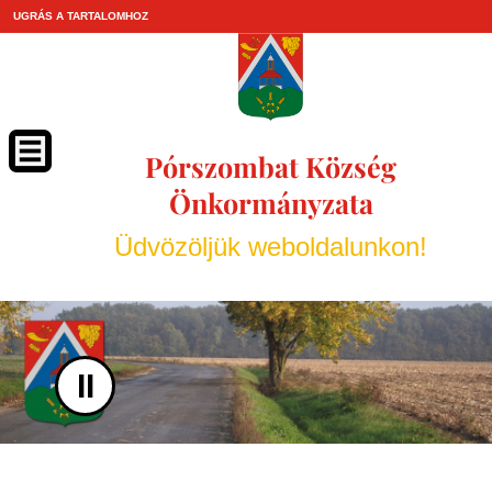
UGRÁS A TARTALOMHOZ
Pórszombat Község
Önkormányzata
Üdvözöljük weboldalunkon!
II