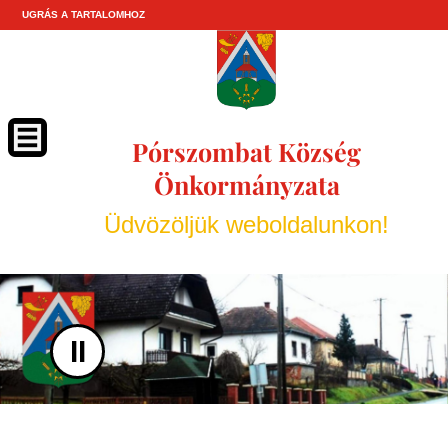
UGRÁS A TARTALOMHOZ
Pórszombat Község
Önkormányzata
Üdvözöljük weboldalunkon!
II