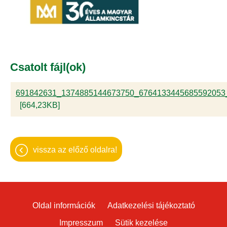
Csatolt fájl(ok)
691842631_1374885144673750_6764133445685592053_
[664,23KB]
vissza az előző oldalra!
Oldal információk
Adatkezelési tájékoztató
Impresszum
Sütik kezelése