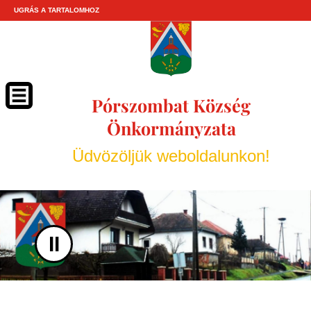
UGRÁS A TARTALOMHOZ
Pórszombat Község
Önkormányzata
Üdvözöljük weboldalunkon!
II