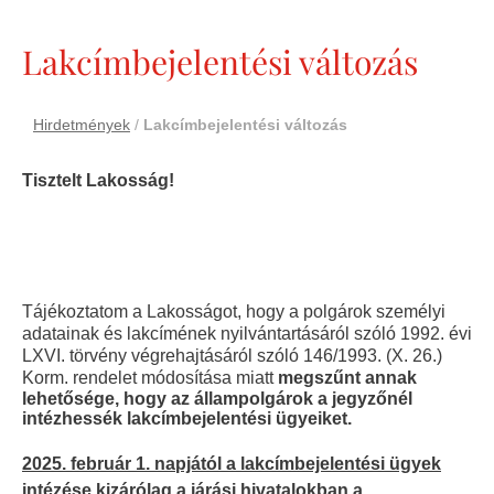
Lakcímbejelentési változás
Hirdetmények
/
Lakcímbejelentési változás
Tisztelt Lakosság!
Tájékoztatom a Lakosságot, hogy a polgárok személyi
adatainak és lakcímének nyilvántartásáról szóló 1992. évi
LXVI. törvény végrehajtásáról szóló 146/1993. (X. 26.)
Korm. rendelet módosítása miatt
megszűnt annak
lehetősége, hogy az állampolgárok a jegyzőnél
intézhessék lakcímbejelentési ügyeiket.
2025. február 1. napjától a lakcímbejelentési ügyek
intézése kizárólag a járási hivatalokban a