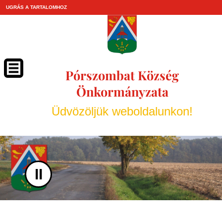
UGRÁS A TARTALOMHOZ
Pórszombat Község
Önkormányzata
Üdvözöljük weboldalunkon!
II