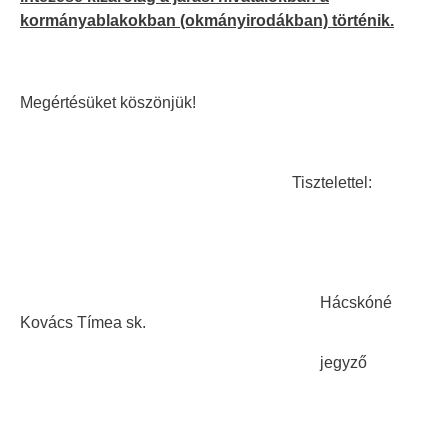
kormányablakokban (okmányirodákban) történik.
Megértésüket köszönjük!
Tisztelettel:
Hácskóné
Kovács Tímea sk.
jegyző