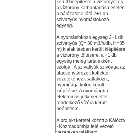
került beépítésre a víztornyot és
a víztorony karbantartása esetén
a hálózatot ellátó 2+1 db
szivattyús nyomásfokozó
egység.
A nyomásfokozó egység 2+1 db
szivattyús (Q= 30 m3/h/db, H=35
m) kialakításban került kiépítésre
a víztorony töltésére, a +1 db
egység meleg tartalékként
szolgál. A szivattyúk szívóága az
alacsonytározók kollektor
vezetékéhez csatlakozik,
nyomóága külön került
kiépítésre. A nyomóágba
elektromos jelkimenettel
rendelkező vízóra került
beépítésre.
A projekt keretei között a Kálócfa
- Kozmadombja felé vezető
vezetéken található