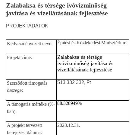
Zalabaksa és térsége ivóvízminőség
javítása és vízellátásának fejlesztése
PRO
JEKTADATOK
Építési és Közlekedési Minisztérium
Kedvezményezett neve:
Zalabaksa és térsége
Projekt címe:
ivóvízminőség javítása és
vízellátásának fejlesztése
513 332 332, Ft
Szerződött támogatás
összege:
88.328949%
A támogatás mértéke (%-
ban):
A projekt tervezett
2023.12.31.
befejezési dátuma: