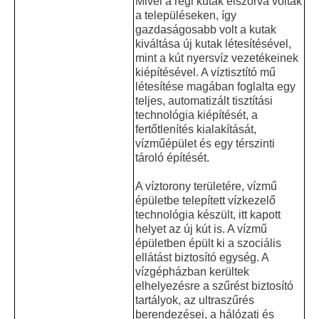
Mivel a régi kutak elszórva voltak
a településeken, így
gazdaságosabb volt a kutak
kiváltása új kutak létesítésével,
mint a kút nyersvíz vezetékeinek
kiépítésével. A víztisztító mű
létesítése magában foglalta egy
teljes, automatizált tisztítási
technológia kiépítését, a
fertőtlenítés kialakítását,
vízműépület és egy térszinti
tároló építését.
A víztorony területére, vízmű
épületbe telepített vízkezelő
technológia készült, itt kapott
helyet az új kút is. A vízmű
épületben épült ki a szociális
ellátást biztosító egység. A
vízgépházban kerültek
elhelyezésre a szűrést biztosító
tartályok, az ultraszűrés
berendezései, a hálózati és