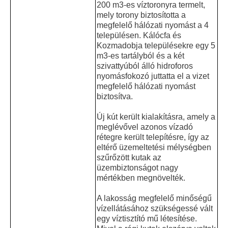
200 m3-es víztoronyra termelt,
mely torony biztosította a
megfelelő hálózati nyomást a 4
településen. Kálócfa és
Kozmadobja településekre egy 5
m3-es tartályból és a két
szivattyúból álló hidroforos
nyomásfokozó juttatta el a vizet
megfelelő hálózati nyomást
biztosítva.
Új kút került kialakításra, amely a
meglévővel azonos vízadó
rétegre került telepítésre, így az
eltérő üzemeltetési mélységben
szűrőzött kutak az
üzembiztonságot nagy
mértékben megnövelték.
A lakosság megfelelő minőségű
vízellátásához szükségessé vált
egy víztisztító mű létesítése.