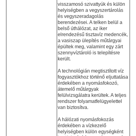
visszamosó szivattyúk és külön
helyiségben a vegyszertárolás
és vegyszeradagolás
berendezései. A telken belül a
belső úthálózat, az iker
elrendezésű tisztavíz medencék,
a vasiszap ülepítés műtárgyai
épültek meg, valamint egy zárt
szennyvíztároló is telepítésre
került.
A technológián megtisztított víz
fogyasztókhoz történő eljuttatása
érdekében a nyomásfokozó,
átemelő műtárgyak
felülvizsgálatra kerültek. A teljes
rendszer folyamatfelügyelettel
van biztosítva.
A hálózati nyomásfokozás
érdekében a vízkezelő
helyiségben külön egységként