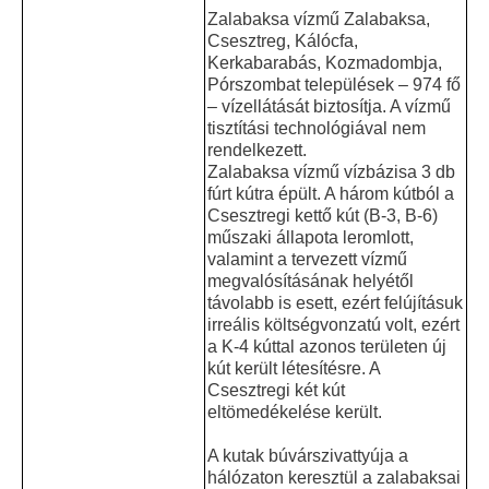
Zalabaksa vízmű Zalabaksa,
Csesztreg, Kálócfa,
Kerkabarabás, Kozmadombja,
Pórszombat települések – 974 fő
– vízellátását biztosítja. A vízmű
tisztítási technológiával nem
rendelkezett.
Zalabaksa vízmű vízbázisa 3 db
fúrt kútra épült. A három kútból a
Csesztregi kettő kút (B-3, B-6)
műszaki állapota leromlott,
valamint a tervezett vízmű
megvalósításának helyétől
távolabb is esett, ezért felújításuk
irreális költségvonzatú volt, ezért
a K-4 kúttal azonos területen új
kút került létesítésre. A
Csesztregi két kút
eltömedékelése került.
A kutak búvárszivattyúja a
hálózaton keresztül a zalabaksai