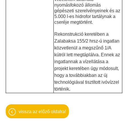
nyomásfokozó állomás
gépészeti szerelvényeinek és az
5.000 l-es hidrofor tartálynak a
cseréje megtörtént.
Rekonstrukció keretében a
Zalabaksa 155/2 hrsz-ú ingatlan
közvetlenül a megszűnő 1/A
kútról lett megtáplálva. Ennek az
ingatlannak a vízellátása a
projekt keretében úgy módosult,
hogy a továbbiakban az új
technológiával tisztított ivóvízzel
történik.
vissza az előző oldalra!