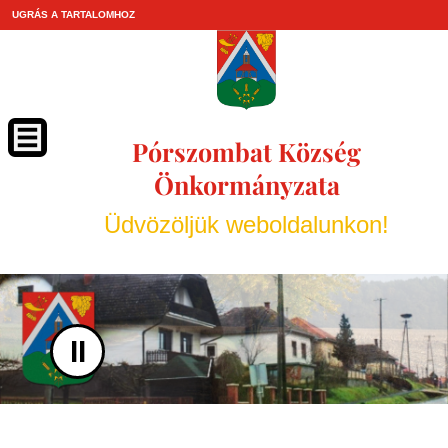
UGRÁS A TARTALOMHOZ
Pórszombat Község
Önkormányzata
Üdvözöljük weboldalunkon!
II