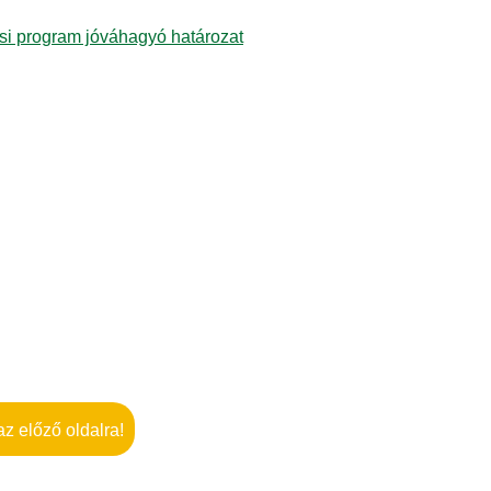
ési program jóváhagyó határozat
az előző oldalra!