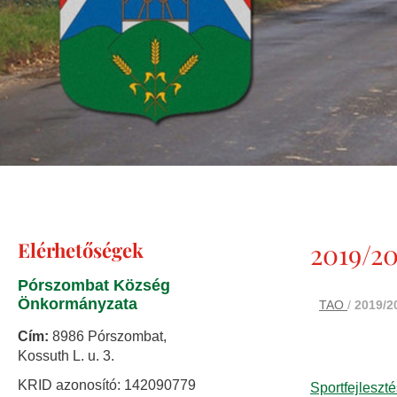
Elérhetőségek
2019/2
Pórszombat Község
Önkormányzata
TAO
/
2019/2
Cím:
8986 Pórszombat,
Kossuth L. u. 3.
KRID azonosító: 142090779
Sportfejleszt