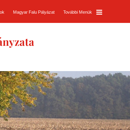
ok
Magyar Falu Pályázat
További Menük
TAO
ányzata
Partnerségi
Egyeztetés
Pórszombat
Község
Rendeletek
Pórszombat
Térkép