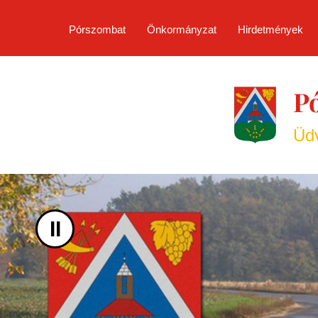
UGRÁS A TARTALOMHOZ
Pórszombat
Önkormányzat
Hirdetmények
P
Üdv
II