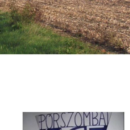
Településképi
Rendelet
Módosítás
Választások
LEADER
Pályázat
Helyi
Esélyegyenlőségi
Program