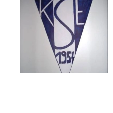
Egészségügy
Óvoda
Körzeti Megbízott
Vallás
Könyvtár
Civil Szervezetek