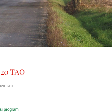
020 TAO
020 TAO
ési program