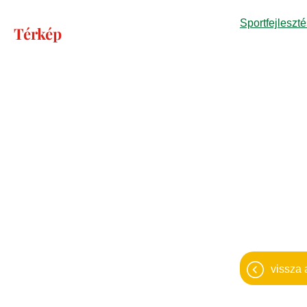
Sportfejleszt
Térkép
vissza 