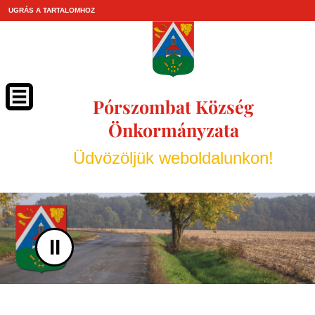
UGRÁS A TARTALOMHOZ
Pórszombat Község
Önkormányzata
Üdvözöljük weboldalunkon!
II